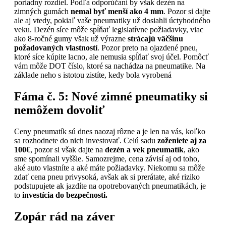
poriadny rozdiel. Podľa odporúčaní by však dezén na
zimných gumách
nemal byť menší ako 4 mm
. Pozor si dajte
ale aj vtedy, pokiaľ vaše pneumatiky už dosiahli úctyhodného
veku. Dezén síce môže spĺňať legislatívne požiadavky, viac
ako 8-ročné gumy však už výrazne
strácajú väčšinu
požadovaných vlastností
. Pozor preto na ojazdené pneu,
ktoré síce kúpite lacno, ale nemusia spĺňať svoj účel. Pomôcť
vám môže DOT číslo, ktoré sa nachádza na pneumatike. Na
základe neho s istotou zistíte, kedy bola vyrobená
Fáma č. 5:
Nové zimné pneumatiky si
nemôžem dovoliť
Ceny pneumatík sú dnes naozaj rôzne a je len na vás, koľko
sa rozhodnete do nich investovať. Celú sadu
zoženiete aj za
100€
, pozor si však dajte na
dezén a vek pneumatík
, ako
sme spomínali vyššie. Samozrejme, cena závisí aj od toho,
aké auto vlastníte a aké máte požiadavky. Niekomu sa môže
zdať cena pneu privysoká, avšak ak si prerátate, aké riziko
podstupujete ak jazdíte na opotrebovaných pneumatikách, je
to
investícia do bezpečnosti.
Zopár rád na záver