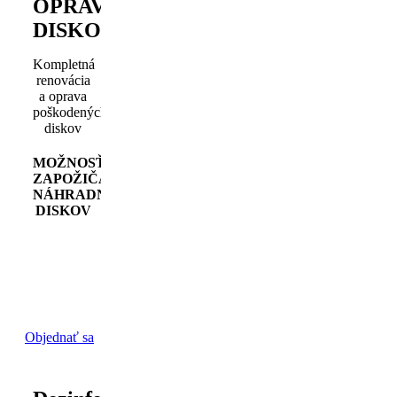
OPRAVA
DISKOV
Kompletná
renovácia
a oprava
poškodených
diskov‎
MOŽNOSŤ
ZAPOŽIČANIA
NÁHRADNÝCH
DISKOV
Objednať sa