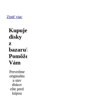
Zistiť viac
Kupujete
disky
z
bazaru?
Pomôžeme
Vám
Preveríme
originalitu
a stav
diskov
ešte pred
kúpou