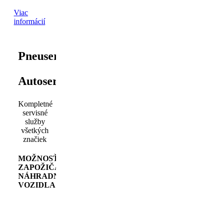
Viac
informácií
Pneuservis
Autoservis
Kompletné
servisné
služby
všetkých
značiek
MOŽNOSŤ
ZAPOŽIČANIA
NÁHRADNÉHO
VOZIDLA