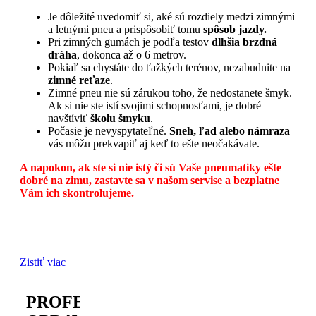
Je dôležité uvedomiť si, aké sú rozdiely medzi zimnými
a letnými pneu a prispôsobiť tomu
spôsob jazdy.
Pri zimných gumách je podľa testov
dlhšia brzdná
dráha
, dokonca až o 6 metrov.
Pokiaľ sa chystáte do ťažkých terénov, nezabudnite na
zimné reťaze
.
Zimné pneu nie sú zárukou toho, že nedostanete šmyk.
Ak si nie ste istí svojimi schopnosťami, je dobré
navštíviť
školu šmyku
.
Počasie je nevyspytateľné.
Sneh, ľad alebo námraza
vás môžu prekvapiť aj keď to ešte neočakávate.
A napokon, ak ste si nie istý či sú Vaše pneumatiky ešte
dobré na zimu, zastavte sa v našom servise a bezplatne
Vám ich skontrolujeme.
Zistiť viac
PROFESIONÁLNA