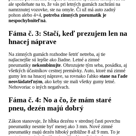
ale spoliehate na to, že vás pri letných gumách zachráni na
namrznutej vozovke, ste na omyle. Či už má auto zadný
pohon alebo 4×4,
potreba zimných pneumatík je
nespochybniteľná
.
Fáma č. 3:
Stačí, keď prezujem len na
hnacej náprave
Na zimných gumách rozhodne šetriť netreba, aj tie
najlacnejšie sú lepšie ako žiadne. Letné a zimné
pneumatiky
nekombinujte
. Ohrozujete tým seba, posádku, aj
všetkých účastníkov cestnej premávky. Auto, ktoré má zimné
gumy len na hnacej náprave, sa rovnako ľahko
stane na ľade
neovládateľným
, ako keby ste mali všetky gumy letné.
Nehovoriac o iných negatívach.
Fáma č. 4:
No a čo, že mám staré
pneu, dezén majú dobrý
Zákon stanovuje, že hĺbka dezénu v strednej časti povrchu
pneumatiky nesmie byť menej ako 3 mm. Nové zimné
pneumatiky majú dezén hlboký približne 8 až 9 mm. To je