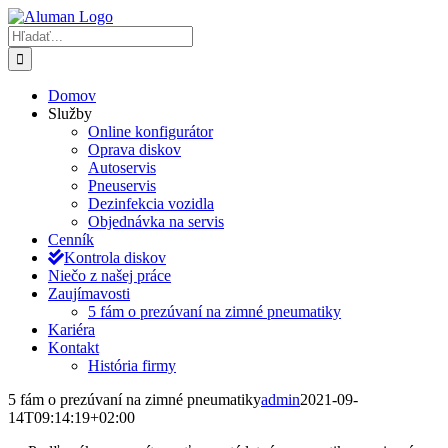
Skip
to
Hľadať:
content
Domov
Služby
Online konfigurátor
Oprava diskov
Autoservis
Pneuservis
Dezinfekcia vozidla
Objednávka na servis
Cenník
Kontrola diskov
Niečo z našej práce
Zaujímavosti
5 fám o prezúvaní na zimné pneumatiky
Kariéra
Kontakt
História firmy
5 fám o prezúvaní na zimné pneumatiky
admin
2021-09-
14T09:14:19+02:00