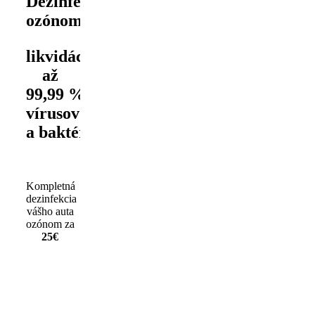
Dezinfekcia
ozónom
likvidácia
až
99,99 %
vírusov
a baktérií
Kompletná
dezinfekcia
vášho auta
ozónom za
25€