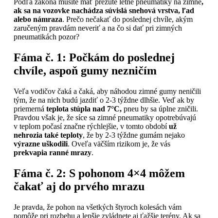
Podľa zákona musíte mať prezuté letné pneumatiky na zimné
,
ak sa na vozovke nachádza súvislá snehová vrstva, ľad
alebo námraza
. Prečo nečakať do poslednej chvíle, akým
zaručeným pravdám neveriť a na čo si dať pri zimných
pneumatikách pozor?
Fáma č. 1:
Počkám do poslednej
chvíle, aspoň gumy nezničím
Veľa vodičov čaká a čaká, aby náhodou zimné gumy neničili
tým, že na nich budú jazdiť o 2-3 týždne dlhšie. Veď ak by
priemerná
teplota stúpla nad 7°C,
pneu by sa úplne zničili.
Pravdou však je, že síce sa zimné pneumatiky opotrebúvajú
v teplom počasí značne rýchlejšie, v tomto období
už
nehrozia také teploty
, že by 2-3 týždne gumám nejako
výrazne uškodili
. Oveľa väčším rizikom je, že vás
prekvapia ranné mrazy
.
Fáma č. 2:
S pohonom 4×4 môžem
čakať aj do prvého mrazu
Je pravda, že pohon na všetkých štyroch kolesách vám
pomôže pri rozbehu a lepšie zvládnete aj ťažšie terény. Ak sa