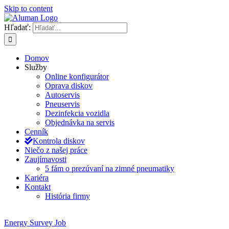
Skip to content
Hľadať:
Domov
Služby
Online konfigurátor
Oprava diskov
Autoservis
Pneuservis
Dezinfekcia vozidla
Objednávka na servis
Cenník
Kontrola diskov
Niečo z našej práce
Zaujímavosti
5 fám o prezúvaní na zimné pneumatiky
Kariéra
Kontakt
História firmy
Energy Survey Job