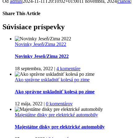
Od
admin
|
2024-11-11T20:10:02+01:00
11 novembra, 2024
|
clanok
|
Share This Article
facebook
twitter
linkedin
whatsapp
tumblr
pinterest
Email
Súvisiace príspevky
Novinky Jeseň/Zima 2022
Novinky Jeseň/Zima 2022
18 septembra, 2022
|
4 komentáre
Ako správne uskladniť kolesá po zime
Ako správne uskladniť kolesá po zime
12 mája, 2022
|
0 komentárov
Majestátne disky pre elektrické automobily
Majestátne disky pre elektrické automobily