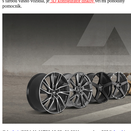
s farbou vášho vozidla, je
3D konfigurátor diskov
veľmi pohodlný
pomocník.