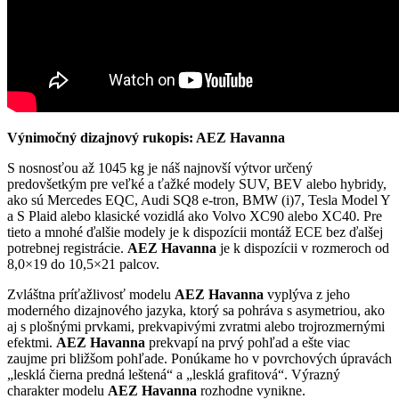
Výnimočný dizajnový rukopis: AEZ Havanna
S nosnosťou až 1045 kg je náš najnovší výtvor určený
predovšetkým pre veľké a ťažké modely SUV, BEV alebo hybridy,
ako sú Mercedes EQC, Audi SQ8 e-tron, BMW (i)7, Tesla Model Y
a S Plaid alebo klasické vozidlá ako Volvo XC90 alebo XC40. Pre
tieto a mnohé ďalšie modely je k dispozícii montáž ECE bez ďalšej
potrebnej registrácie.
AEZ Havanna
je k dispozícii v rozmeroch od
8,0×19 do 10,5×21 palcov.
Zvláštna príťažlivosť modelu
AEZ Havanna
vyplýva z jeho
moderného dizajnového jazyka, ktorý sa pohráva s asymetriou, ako
aj s plošnými prvkami, prekvapivými zvratmi alebo trojrozmernými
efektmi.
AEZ Havanna
prekvapí na prvý pohľad a ešte viac
zaujme pri bližšom pohľade. Ponúkame ho v povrchových úpravách
„lesklá čierna predná leštená“ a „lesklá grafitová“. Výrazný
charakter modelu
AEZ Havanna
rozhodne vynikne.