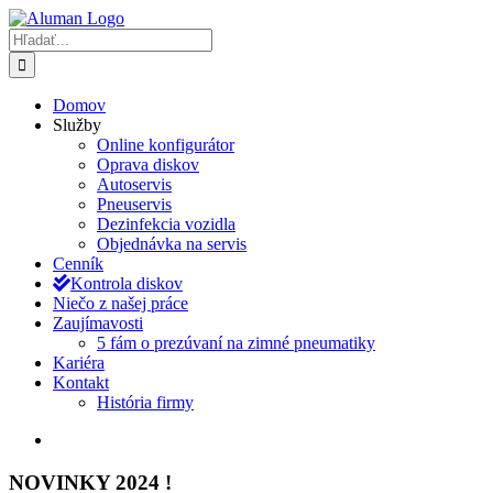
Skip
to
Hľadať:
content
Domov
Služby
Online konfigurátor
Oprava diskov
Autoservis
Pneuservis
Dezinfekcia vozidla
Objednávka na servis
Cenník
Kontrola diskov
Niečo z našej práce
Zaujímavosti
5 fám o prezúvaní na zimné pneumatiky
Kariéra
Kontakt
História firmy
Zobraziť
väčší
obrázok
NOVINKY 2024 !