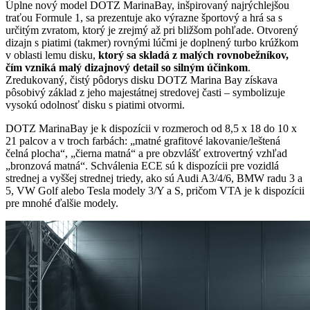
Úplne nový model DOTZ MarinaBay, inšpirovaný najrýchlejšou
traťou Formule 1, sa prezentuje ako výrazne športový a hrá sa s
určitým zvratom, ktorý je zrejmý až pri bližšom pohľade. Otvorený
dizajn s piatimi (takmer) rovnými lúčmi je doplnený turbo krúžkom
v oblasti lemu disku,
ktorý sa skladá z malých rovnobežníkov,
čím vzniká malý dizajnový detail so silným účinkom
.
Zredukovaný, čistý pôdorys disku DOTZ Marina Bay získava
pôsobivý základ z jeho majestátnej stredovej časti – symbolizuje
vysokú odolnosť disku s piatimi otvormi.
DOTZ MarinaBay je k dispozícii v rozmeroch od 8,5 x 18 do 10 x
21 palcov a v troch farbách: „matné grafitové lakovanie/leštená
čelná plocha“, „čierna matná“ a pre obzvlášť extrovertný vzhľad
„bronzová matná“. Schválenia ECE sú k dispozícii pre vozidlá
strednej a vyššej strednej triedy, ako sú Audi A3/4/6, BMW radu 3 a
5, VW Golf alebo Tesla modely 3/Y a S, pričom VTA je k dispozícii
pre mnohé ďalšie modely.