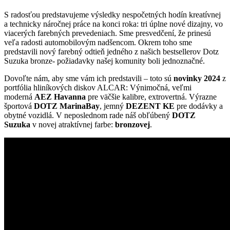
S radosťou predstavujeme výsledky nespočetných hodín kreatívnej
a technicky náročnej práce na konci roka: tri úplne nové dizajny, vo
viacerých farebných prevedeniach. Sme presvedčení, že prinesú
veľa radosti automobilovým nadšencom. Okrem toho sme
predstavili nový farebný odtieň jedného z našich bestsellerov Dotz
Suzuka bronze- požiadavky našej komunity boli jednoznačné.
Dovoľte nám, aby sme vám ich predstavili – toto sú
novinky 2024
z
portfólia hliníkových diskov ALCAR: Výnimočná, veľmi
moderná
AEZ Havanna
pre väčšie kalibre, extrovertná. Výrazne
športová
DOTZ MarinaBay
, jemný
DEZENT KE
pre dodávky a
obytné vozidlá. V neposlednom rade náš obľúbený
DOTZ
Suzuka
v novej atraktívnej farbe:
bronzovej
.