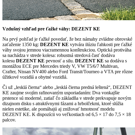
Vzdušný vzhľad pre ťažké váhy: DEZENT KE
Na prvý pohľad je ťažké povedať, že bez námahy zvládne obrovské
zaťaženie 1350 kg:
DEZENT KE
vytvára ilúziu ľahkosti pre ťažké
váhy svojou jemnou viacramennou konštrukciou. Optická protiváha
sa nachádza v strede kolesa: robustná stredová časť dodáva
kolesu
DEZENT KE
pevnosť a silu.
DEZENT KE
sa dodáva s
montážou ECE pre Mercedes triedy V, VW T5/6/7 Multivan,
Crafter, Nissan NV400 alebo Ford Transit/Tourneo a VTA pre rôzne
úžitkové vozidlá a obytné vozidlá.
Či už „lesklá čierna“ alebo „lesklá čierna predná leštená“, DEZENT
KE zaujme svojím rafinovaným usporiadaním: Dva vonkajšie
prstence sú moderné, zatiaľ čo základňa v strede prekvapuje novým
dizajnom disku s atraktívnymi fázami a hrbolčekmi, ktoré slúžia
nielen estetike, ale pomáhajú aj znižovať hmotnosť modelu
DEZENT KE. K dispozícii vo veľkostiach od 6,5 × 17 do 7,5 × 18
palcov.