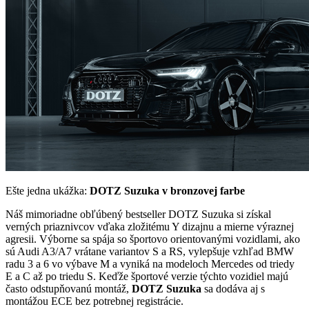
Ešte jedna ukážka:
DOTZ Suzuka v bronzovej farbe
Náš mimoriadne obľúbený bestseller DOTZ Suzuka si získal
verných priaznivcov vďaka zložitému Y dizajnu a mierne výraznej
agresii. Výborne sa spája so športovo orientovanými vozidlami, ako
sú Audi A3/A7 vrátane variantov S a RS, vylepšuje vzhľad BMW
radu 3 a 6 vo výbave M a vyniká na modeloch Mercedes od triedy
E a C až po triedu S. Keďže športové verzie týchto vozidiel majú
často odstupňovanú montáž,
DOTZ Suzuka
sa dodáva aj s
montážou ECE bez potrebnej registrácie.