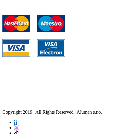
aluman@aluman.sk
Trnavská Cesta 108
821 01, Bratislava
Objednanie na servis
0908 951 159
Copyright 2019 | All Rights Reserved | Aluman s.r.o.