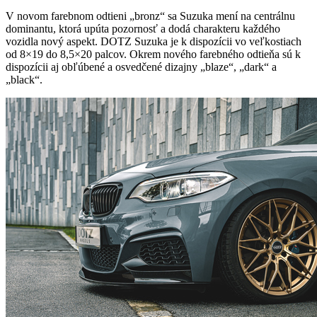
V novom farebnom odtieni „bronz“ sa Suzuka mení na centrálnu
dominantu, ktorá upúta pozornosť a dodá charakteru každého
vozidla nový aspekt. DOTZ Suzuka je k dispozícii vo veľkostiach
od 8×19 do 8,5×20 palcov. Okrem nového farebného odtieňa sú k
dispozícii aj obľúbené a osvedčené dizajny „blaze“, „dark“ a
„black“.