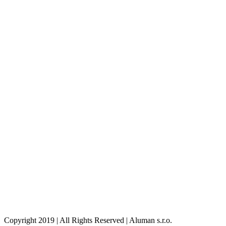
aluman@aluman.sk
Trnavská Cesta 108
821 01, Bratislava
Objednanie na servis
0908 951 159
Copyright 2019 | All Rights Reserved | Aluman s.r.o.