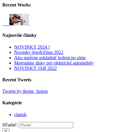
Recent Works
Najnovšie články
NOVINKY 2024 !
Novinky Jeseň/Zima 2022
Ako správne uskladniť kolesá po zime
Majestátne disky pre elektrické automobily
NOVINKY JAR 2022
Recent Tweets
Tweets by theme_fusion
Kategórie
clanok
Hľadať: