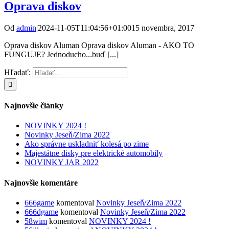
Oprava diskov
Od
admin
|
2024-11-05T11:04:56+01:00
15 novembra, 2017
|
Oprava diskov Aluman Oprava diskov Aluman - AKO TO
FUNGUJE? Jednoducho...buď [...]
Hľadať:
Najnovšie články
NOVINKY 2024 !
Novinky Jeseň/Zima 2022
Ako správne uskladniť kolesá po zime
Majestátne disky pre elektrické automobily
NOVINKY JAR 2022
Najnovšie komentáre
666game
komentoval
Novinky Jeseň/Zima 2022
666dgame
komentoval
Novinky Jeseň/Zima 2022
58wim
komentoval
NOVINKY 2024 !