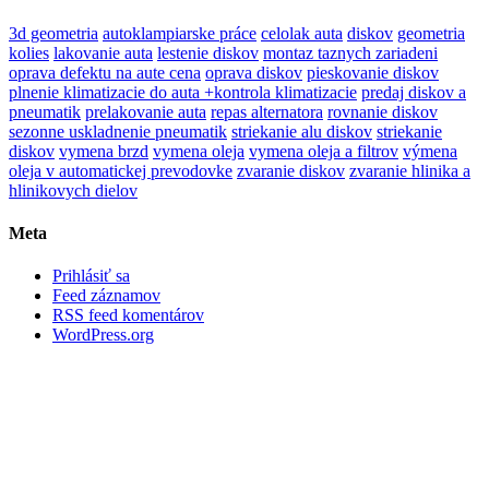
3d geometria
autoklampiarske práce
celolak auta
diskov
geometria
kolies
lakovanie auta
lestenie diskov
montaz taznych zariadeni
oprava defektu na aute cena
oprava diskov
pieskovanie diskov
plnenie klimatizacie do auta +kontrola klimatizacie
predaj diskov a
pneumatik
prelakovanie auta
repas alternatora
rovnanie diskov
sezonne uskladnenie pneumatik
striekanie alu diskov
striekanie
diskov
vymena brzd
vymena oleja
vymena oleja a filtrov
výmena
oleja v automatickej prevodovke
zvaranie diskov
zvaranie hlinika a
hlinikovych dielov
Meta
Prihlásiť sa
Feed záznamov
RSS feed komentárov
WordPress.org