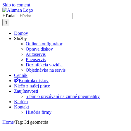
Skip to content
Hľadať:
Domov
Služby
Online konfigurátor
Oprava diskov
Autoservis
Pneuservis
Dezinfekcia vozidla
Objednávka na servis
Cenník
Kontrola diskov
Niečo z našej práce
Zaujímavosti
5 fám o prezúvaní na zimné pneumatiky
Kariéra
Kontakt
História firmy
Home
/
Tag:
3d geometria